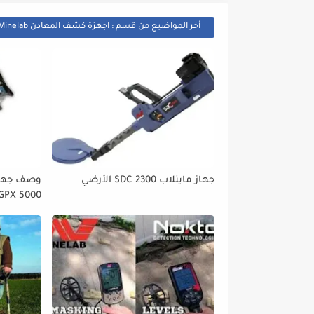
أخر المواضيع من قسم : اجهزة كشف المعادن Minelab
جهاز ماينلاب SDC 2300 الأرضي
GPX 5000