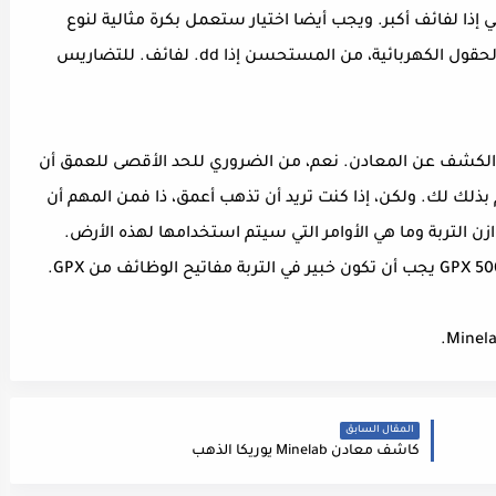
ا لفائف أكبر. ويجب أيضا اختيار ستعمل بكرة مثالية لنوع
التربة. المعادن الأرضية جداً والقريبة من أماكن الحقول الكهربائية، من المستحسن إذا dd. لفائف. للتضاريس
ز الكشف عن المعادن. نعم، من الضروري للحد الأقصى للعمق أن
ازن تماما مع التربة. GPX 5000 القيام بذلك لك. ولكن، إذا كنت تريد أن تذهب أعمق، ذا فمن المهم أن
 التربة وما هي الأوامر التي سيتم استخدامها لهذه الأرض.
Minela
المقال السابق
كاشف معادن Minelab يوريكا الذهب