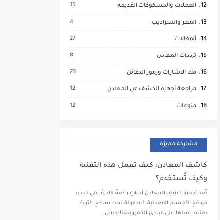
15
العملات والمسكوكات القديمه
4
المغر والسراديب
27
ألمقالات
8
ترددات المعادن
23
فك الاشارات ورموز الدفائن
12
مراجعة أجهزة الكشف عن المعادن
12
منوعات
مشاركة مميزة
كاشف المعادن: كيف تعمل هذه التقنية
وكيف تُستخدم؟
تُعدّ أجهزة كشف المعادن أدواتٍ رائعةً قادرةً على تحديد
مواقع الأجسام المعدنية المدفونة تحت سطح التربة.
يعتمد عملها على مبادئ الكهرومغناطيس…