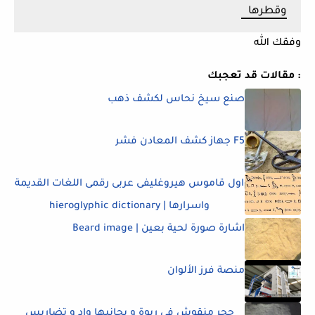
وقطرها
وفقك الله
مقالات قد تعجبك :
صنع سيخ نحاس لكشف ذهب
F5 جهاز كشف المعادن فشر
اول قاموس هيروغليفى عربى رقمى اللغات القديمة
واسرارها | hieroglyphic dictionary
اشارة صورة لحية بعين | Beard image
منصة فرز الألوان
حجر منقوش في ربوة و بجانبها واد و تضاريس