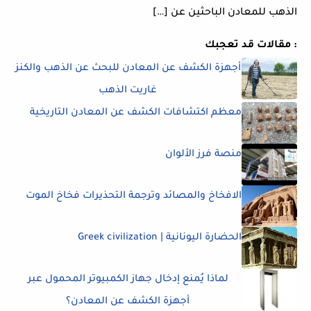
الذهب للمعادن الباحثين عن […]
مقالات قد تعجبك :
أجهزة الكشف عن المعادن للبحث عن الذهب والكنز
غاريت الذهب
معظم اكتشافات الكشف عن المعادن التاريخية
منصة فرز الألوان
الافخاخ والمصائد وترجمة التحذيرات فخاخ الموت
الحضارة اليونانية | Greek civilization
لماذا يُمنع إدخال جهاز الكمبيوتر المحمول عبر
أجهزة الكشف عن المعادن؟