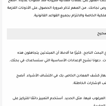
يمكنك العثور على عملات معدنية متروكة منذ سنوات عديدة. أنصح
 فرص نجاحك. من المهم تذكر ضرورة الحصول على الأذونات اللازمة
ملكية الخاصة والالتزام بجميع القواعد القانونية.
صحيح
لبحث الناجح. كثيرًا ما ألاحظ أن المبتدئين يتجاهلون هذه
ات. دعونا نشرح الإعدادات الأساسية التي ستساعدك في بحثك.
از كشف المعادن الخاص بك في اكتشاف الأشياء. أنصح
ب الإشارات الخاطئة.
المرغوب فيها، مثل الحديد. أستخدم التمييز دائمًا للتركيز على