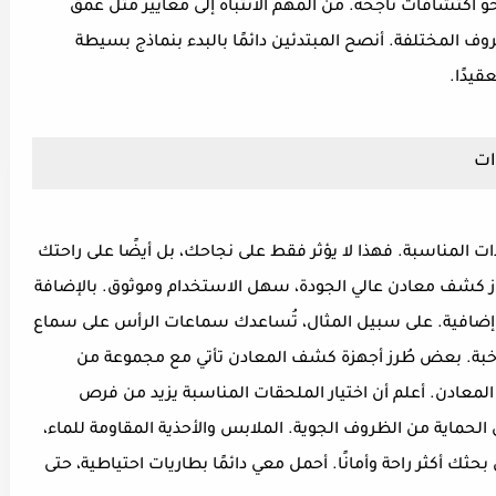
اكتشافات ناجحة. من المهم الانتباه إلى معايير مثل عمق
ف المختلفة. أنصح المبتدئين دائمًا بالبدء بنماذج بسيطة
قيدًا.
ات
ات المناسبة. فهذا لا يؤثر فقط على نجاحك، بل أيضًا على راحتك
از كشف معادن عالي الجودة، سهل الاستخدام وموثوق. بالإضافة
ات إضافية. على سبيل المثال، تُساعدك سماعات الرأس على سماع
خبة. بعض طُرز أجهزة كشف المعادن تأتي مع مجموعة من
المعادن. أعلم أن اختيار الملحقات المناسبة يزيد من فرص
لحماية من الظروف الجوية. الملابس والأحذية المقاومة للماء،
حثك أكثر راحة وأمانًا. أحمل معي دائمًا بطاريات احتياطية، حتى