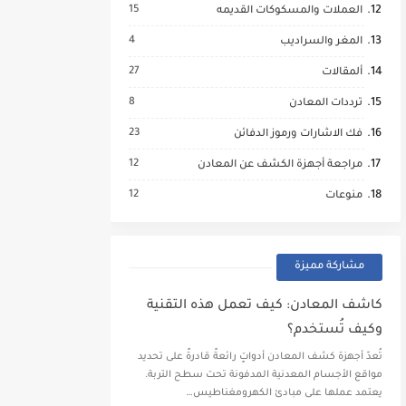
15
العملات والمسكوكات القديمه
4
المغر والسراديب
27
ألمقالات
8
ترددات المعادن
23
فك الاشارات ورموز الدفائن
12
مراجعة أجهزة الكشف عن المعادن
12
منوعات
مشاركة مميزة
كاشف المعادن: كيف تعمل هذه التقنية
وكيف تُستخدم؟
تُعدّ أجهزة كشف المعادن أدواتٍ رائعةً قادرةً على تحديد
مواقع الأجسام المعدنية المدفونة تحت سطح التربة.
يعتمد عملها على مبادئ الكهرومغناطيس…