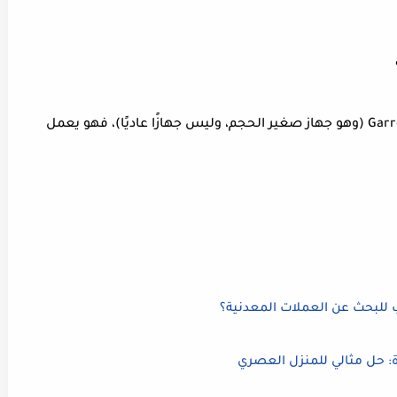
سأكشف لكم السر، يا عشاق جهاز Garrett Ace 250 (وهو جهاز صغير الحجم، وليس جهازًا عاديًا)، فهو يعمل
للبحث عن العملات المعدنية؟
: حل مثالي للمنزل العصري