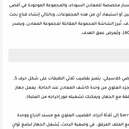
يسار مخصصة للمعادن السوداء، والمجموعة الموجودة في أقصى
أو استبعاد أي من هذه المجموعات، وبالتالي إنشاء قناع بحث
بحث). عند اصطدام ملف ACE 250 بالهدف، تُبرز الشاشة المجموعة المقابلة لمجموعة المعادن، ويصدر
جهاز Garrett ACE 250 هو جهاز كشف معادن أرضي كلاسيكي. يتميز بقضيب ثلاثي الطبقات على شكل حرف S،
لة الجزء العلوي من وحدة كاشف المعادن عند الحاجة. يعمل جهاز
في وضعية الاستخدام، يُفكك جهاز Garrett ACE 250 إلى ثلاثة أجزاء: القضيب العلوي مع مسند الذراع ووحدة
 الملف المرفق. في وضعية البحث، يُشغل الجهاز لبضع ثوانٍ