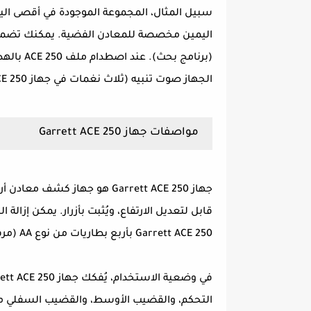
سبيل المثال، المجموعة الموجودة في أقصى ال
اليمين مخصصة للمعادن الفضية. يمكنك تضمين 
(برنامج 
الجهاز صوت تنبيه (ثلاث نغمات في جهاز ACE 250)، ويُعرض عمق الهدف.
مواصفات جهاز Garrett ACE 250
قابل لتعديل الارتفاع، ويُثبت بأزرار. يمكن إزا
Garrett ACE 250 بأربع بطاريات من نوع AA (مرفقة مع الجهاز، ويمكنك تشغيله فور إخراجه من العلبة).
التحكم، والقضيب الأوسط، والقضيب السفلي مع