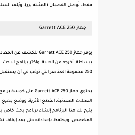
فقط. تُوصل القضبان (المثبتة بزر)، ويُلف ا
جهاز Garrett ACE 250
يوفر جهاز arrett ACE 250
250 مجموعة العناصر التي ترغب في أن يستقبل الجهاز إشارة منها.
يحتوي جهاز rett ACE 250
يتيح لك هذا البرنامج إنشاء برنامج بحث خاص 
المخصص، ويحتفظ بإعداداته حتى بعد إيقاف تش