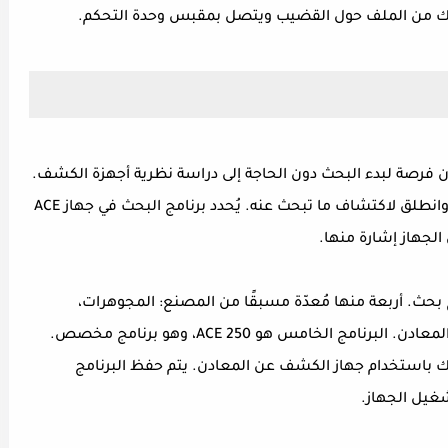
لسلك من الملف حول القضيب ويتصل بمقبس وحدة التحكم.
G للكشف عن المعادن فرصة لبدء البحث دون الحاجة إلى دراسة نظرية أجهزة الكشف.
ببساطة، أخرجه من العلبة، واختر برنامج البحث، وانطلق لاكتشاف ما تبحث عنه. يُحدد برنامج البحث في جهاز ACE
Gar على خمسة برامج بحث. أربعة منها مُعدّة مسبقًا من المصنع: المجوهرات،
العملات المعدنية، القطع الأثرية، ووضع جميع المعادن. البرنامج الخامس هو ACE 250، وهو برنامج مخصص.
بك باستخدام جهاز الكشف عن المعادن. يتم حفظ البرنامج
غيل الجهاز.